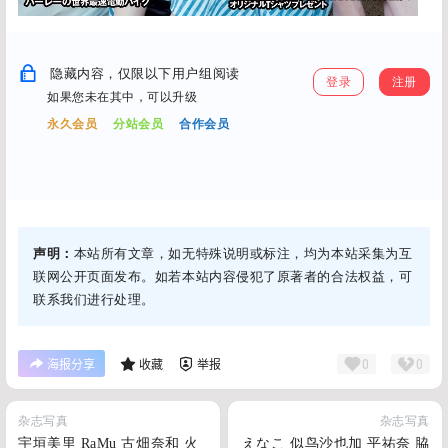
隐藏内容，仅限以下用户组阅读
登录
注册
如果您未在其中，可以升级
永久会员
分站会员
合作会员
声明：
本站所有文章，如无特殊说明或标注，均为本站采集为互
联网公开页面发布。如若本站内容侵犯了原著者的合法权益，可
联系我们进行处理。
0
0
海报分享
收藏
举报
杂志写真
杂志写真
宇垣美里 RaMu 古畑奈和 火
えなこ 似鸟沙也加 平祐奈 脇