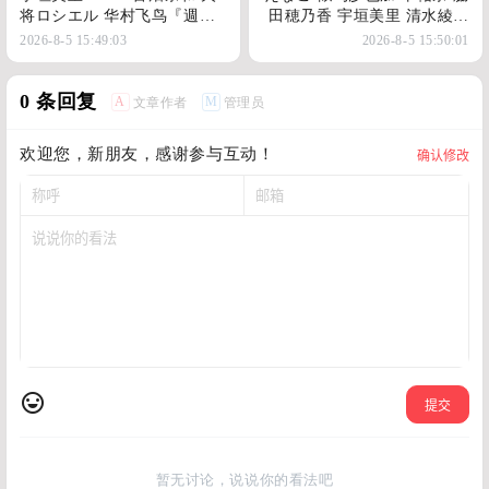
将ロシエル 华村飞鸟『週刊
田穂乃香 宇垣美里 清水綾乃
プレイボーイ』
『週刊プレイボーイ』
2026-8-5 15:49:03
2026-8-5 15:50:01
0 条回复
A
M
文章作者
管理员
欢迎您，新朋友，感谢参与互动！
确认修改
提交
暂无讨论，说说你的看法吧