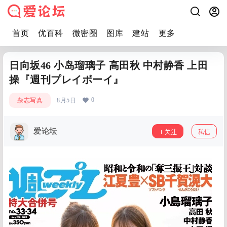
首页
优百科
微密圈
图库
建站
更多
日向坂46 小岛瑠璃子 高田秋 中村静香 上田
操『週刊プレイボーイ』
0
杂志写真
8月5日
爱论坛
关注
私信