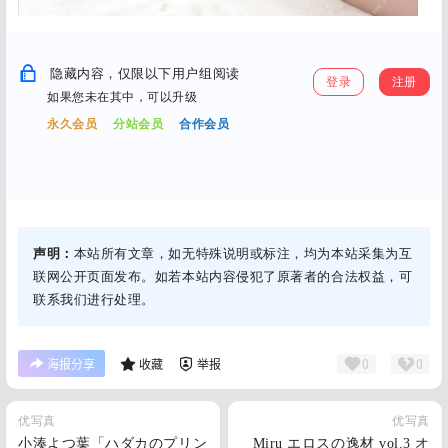
隐藏内容，仅限以下用户组阅读
登录
注册
如果您未在其中，可以升级
永久会员
分站会员
合作会员
声明：
本站所有文章，如无特殊说明或标注，均为本站采集为互
联网公开页面发布。如若本站内容侵犯了原著者的合法权益，可
联系我们进行处理。
0
0
海报分享
收藏
举报
优写真
优写真
小湊よつ葉「ハダカのプリン
Miru エロスの逸材 vol.3 オ