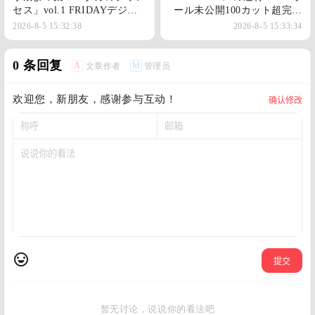
セス」vol.1 FRIDAYデジタ
ール未公開100カット超完全
ル写真集
版 FIRDAYデジタル写真集
2026-8-5 15:32:38
2026-8-5 15:33:34
0 条回复
A
M
文章作者
管理员
欢迎您，新朋友，感谢参与互动！
确认修改
提交
暂无讨论，说说你的看法吧