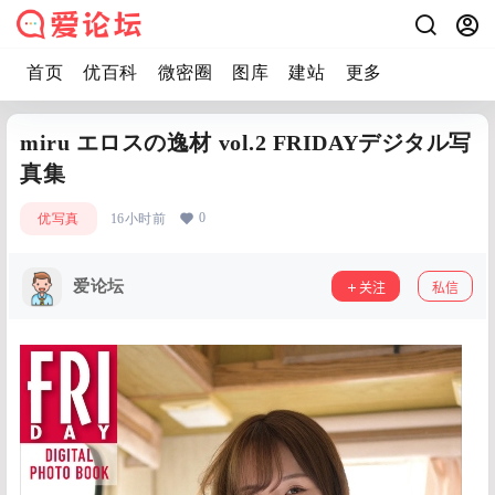
首页
优百科
微密圈
图库
建站
更多
miru エロスの逸材 vol.2 FRIDAYデジタル写
真集
0
优写真
16小时前
爱论坛
关注
私信