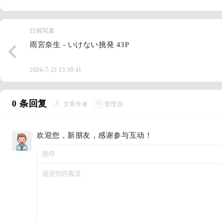
日韩写真
雨宮奈生 - いけない挑発 43P
2026-7-23 13:30:41
0 条回复
A
M
文章作者
管理员
欢迎您，新朋友，感谢参与互动！